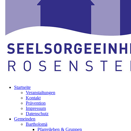
Startseite
Veranstaltungen
Kontakt
Prävention
Impressum
Datenschutz
Gemeinden
Bartholomä
Pfarreileben & Gruppen