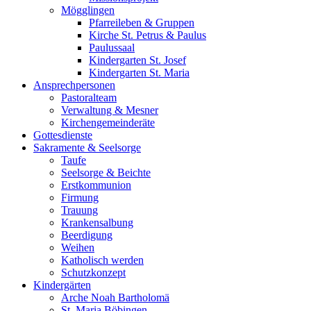
Mögglingen
Pfarreileben & Gruppen
Kirche St. Petrus & Paulus
Paulussaal
Kindergarten St. Josef
Kindergarten St. Maria
Ansprechpersonen
Pastoralteam
Verwaltung & Mesner
Kirchengemeinderäte
Gottesdienste
Sakramente & Seelsorge
Taufe
Seelsorge & Beichte
Erstkommunion
Firmung
Trauung
Krankensalbung
Beerdigung
Weihen
Katholisch werden
Schutzkonzept
Kindergärten
Arche Noah Bartholomä
St. Maria Böbingen