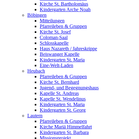
Kirche St. Bartholomäus
Kindergarten Arche Noah
Böbingen
Mitteilungen
Pfarreileben & Gruppen
Kirche St. Josef
Coloman-Saal
Schlosskapelle
Haus Nazareth / Jahreskrippe
Beiswanger Kapelle
Kindergarten St. Maria
Eine-Welt-Laden
Heubach
Pfarreileben & Gruppen
Kirche St. Bernhard
Jugend- und Begegnungshaus
Kapelle St. Andreas
Kapelle St. Wendelinus
Kindergarten St. Maria
Kindergarten St. Georg
Lautern
Pfarreileben & Gruppen
Kirche Mariä Himmelfahrt
Kindergarten St. Barbara
Missionsprojekt