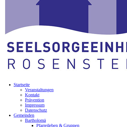
Startseite
Veranstaltungen
Kontakt
Prävention
Impressum
Datenschutz
Gemeinden
Bartholomä
Pfarreileben & Gruppen