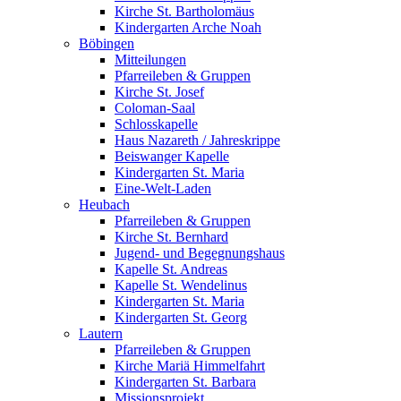
Kirche St. Bartholomäus
Kindergarten Arche Noah
Böbingen
Mitteilungen
Pfarreileben & Gruppen
Kirche St. Josef
Coloman-Saal
Schlosskapelle
Haus Nazareth / Jahreskrippe
Beiswanger Kapelle
Kindergarten St. Maria
Eine-Welt-Laden
Heubach
Pfarreileben & Gruppen
Kirche St. Bernhard
Jugend- und Begegnungshaus
Kapelle St. Andreas
Kapelle St. Wendelinus
Kindergarten St. Maria
Kindergarten St. Georg
Lautern
Pfarreileben & Gruppen
Kirche Mariä Himmelfahrt
Kindergarten St. Barbara
Missionsprojekt