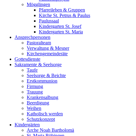
Mögglingen
Pfarreileben & Gruppen
Kirche St. Petrus & Paulus
Paulussaal
Kindergarten St. Josef
Kindergarten St. Maria
Ansprechpersonen
Pastoralteam
Verwaltung & Mesner
Kirchengemeinderäte
Gottesdienste
Sakramente & Seelsorge
Taufe
Seelsorge & Beichte
Erstkommunion
Firmung
Trauung
Krankensalbung
Beerdigung
Weihen
Katholisch werden
Schutzkonzept
Kindergärten
Arche Noah Bartholomä
St. Maria Böbingen