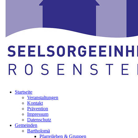
Startseite
Veranstaltungen
Kontakt
Prävention
Impressum
Datenschutz
Gemeinden
Bartholomä
Pfarreileben & Gruppen