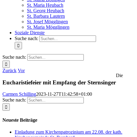
St. Maria Heubach
St. Georg Heubach
St. Barbara Lautern
St. Josef Mögglingen
St. Maria Mögglingen
Soziale Dienste
Suche nach:
Suche nach:
Zurück
Vor
Die
Eucharistiefeier mit Empfang der Sternsinger
Carmen Schilling
2023-11-27T11:42:58+01:00
Suche nach:
Neueste Beiträge
Einladung zum Kirchenpatrozinium am 22.08. der kath.