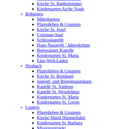
Kirche St. Bartholomäus
Kindergarten Arche Noah
Böbingen
Mitteilungen
Pfarreileben & Gruppen
Kirche St. Josef
Coloman-Saal
Schlosskapelle
Haus Nazareth / Jahreskrippe
Beiswanger Kapelle
Kindergarten St. Maria
Eine-Welt-Laden
Heubach
Pfarreileben & Gruppen
Kirche St. Bernhard
Jugend- und Begegnungshaus
Kapelle St. Andreas
Kapelle St. Wendelinus
Kindergarten St. Maria
Kindergarten St. Georg
Lautern
Pfarreileben & Gruppen
Kirche Mariä Himmelfahrt
Kindergarten St. Barbara
Missionsprojekt