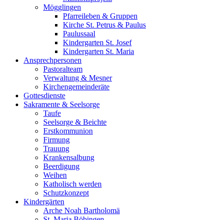
Mögglingen
Pfarreileben & Gruppen
Kirche St. Petrus & Paulus
Paulussaal
Kindergarten St. Josef
Kindergarten St. Maria
Ansprechpersonen
Pastoralteam
Verwaltung & Mesner
Kirchengemeinderäte
Gottesdienste
Sakramente & Seelsorge
Taufe
Seelsorge & Beichte
Erstkommunion
Firmung
Trauung
Krankensalbung
Beerdigung
Weihen
Katholisch werden
Schutzkonzept
Kindergärten
Arche Noah Bartholomä
St. Maria Böbingen