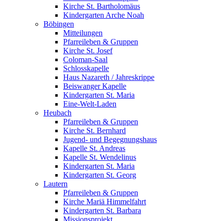
Kirche St. Bartholomäus
Kindergarten Arche Noah
Böbingen
Mitteilungen
Pfarreileben & Gruppen
Kirche St. Josef
Coloman-Saal
Schlosskapelle
Haus Nazareth / Jahreskrippe
Beiswanger Kapelle
Kindergarten St. Maria
Eine-Welt-Laden
Heubach
Pfarreileben & Gruppen
Kirche St. Bernhard
Jugend- und Begegnungshaus
Kapelle St. Andreas
Kapelle St. Wendelinus
Kindergarten St. Maria
Kindergarten St. Georg
Lautern
Pfarreileben & Gruppen
Kirche Mariä Himmelfahrt
Kindergarten St. Barbara
Missionsprojekt