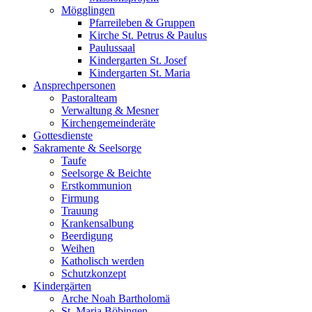
Mögglingen
Pfarreileben & Gruppen
Kirche St. Petrus & Paulus
Paulussaal
Kindergarten St. Josef
Kindergarten St. Maria
Ansprechpersonen
Pastoralteam
Verwaltung & Mesner
Kirchengemeinderäte
Gottesdienste
Sakramente & Seelsorge
Taufe
Seelsorge & Beichte
Erstkommunion
Firmung
Trauung
Krankensalbung
Beerdigung
Weihen
Katholisch werden
Schutzkonzept
Kindergärten
Arche Noah Bartholomä
St. Maria Böbingen