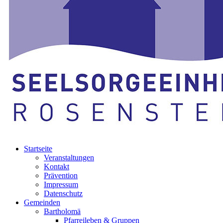
Startseite
Veranstaltungen
Kontakt
Prävention
Impressum
Datenschutz
Gemeinden
Bartholomä
Pfarreileben & Gruppen