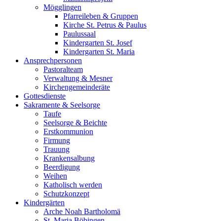
Mögglingen
Pfarreileben & Gruppen
Kirche St. Petrus & Paulus
Paulussaal
Kindergarten St. Josef
Kindergarten St. Maria
Ansprechpersonen
Pastoralteam
Verwaltung & Mesner
Kirchengemeinderäte
Gottesdienste
Sakramente & Seelsorge
Taufe
Seelsorge & Beichte
Erstkommunion
Firmung
Trauung
Krankensalbung
Beerdigung
Weihen
Katholisch werden
Schutzkonzept
Kindergärten
Arche Noah Bartholomä
St. Maria Böbingen