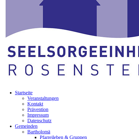
Startseite
Veranstaltungen
Kontakt
Prävention
Impressum
Datenschutz
Gemeinden
Bartholomä
Pfarreileben & Gruppen