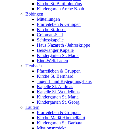
Kirche St. Bartholomäus
Kindergarten Arche Noah
Böbingen
Mitteilungen
Pfarreileben & Gruppen
Kirche St. Josef
Coloman-Saal
Schlosskapelle
Haus Nazareth / Jahreskrippe
Beiswanger Kapelle
Kindergarten St. Maria
Eine-Welt-Laden
Heubach
Pfarreileben & Gruppen
Kirche St. Bernhard
Jugend- und Begegnungshaus
Kapelle St. Andreas
Kapelle St. Wendelinus
Kindergarten St. Maria
Kindergarten St. Georg
Lautern
Pfarreileben & Gruppen
Kirche Mariä Himmelfahrt
Kindergarten St. Barbara
Missionsprojekt