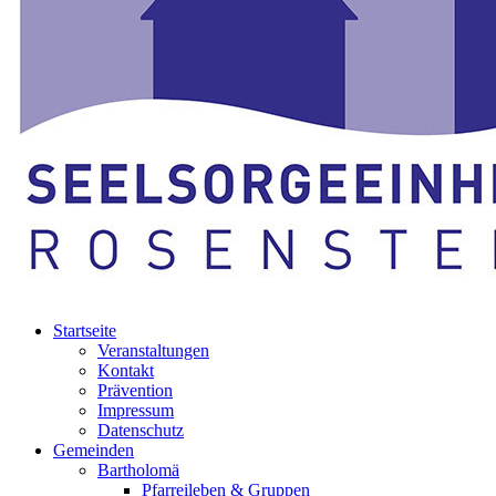
Startseite
Veranstaltungen
Kontakt
Prävention
Impressum
Datenschutz
Gemeinden
Bartholomä
Pfarreileben & Gruppen