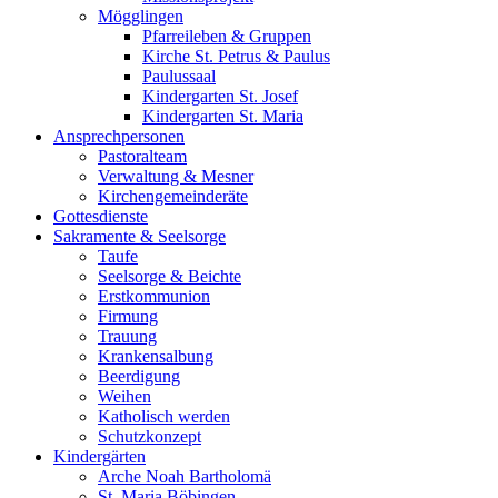
Mögglingen
Pfarreileben & Gruppen
Kirche St. Petrus & Paulus
Paulussaal
Kindergarten St. Josef
Kindergarten St. Maria
Ansprechpersonen
Pastoralteam
Verwaltung & Mesner
Kirchengemeinderäte
Gottesdienste
Sakramente & Seelsorge
Taufe
Seelsorge & Beichte
Erstkommunion
Firmung
Trauung
Krankensalbung
Beerdigung
Weihen
Katholisch werden
Schutzkonzept
Kindergärten
Arche Noah Bartholomä
St. Maria Böbingen