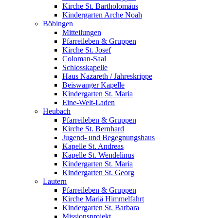
Kirche St. Bartholomäus
Kindergarten Arche Noah
Böbingen
Mitteilungen
Pfarreileben & Gruppen
Kirche St. Josef
Coloman-Saal
Schlosskapelle
Haus Nazareth / Jahreskrippe
Beiswanger Kapelle
Kindergarten St. Maria
Eine-Welt-Laden
Heubach
Pfarreileben & Gruppen
Kirche St. Bernhard
Jugend- und Begegnungshaus
Kapelle St. Andreas
Kapelle St. Wendelinus
Kindergarten St. Maria
Kindergarten St. Georg
Lautern
Pfarreileben & Gruppen
Kirche Mariä Himmelfahrt
Kindergarten St. Barbara
Missionsprojekt