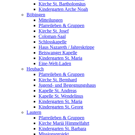
Kirche St. Bartholomäus
Kindergarten Arche Noah
Böbingen
Mitteilungen
Pfarreileben & Gruppen
Kirche St. Josef
Coloman-Saal
Schlosskapelle
Haus Nazareth / Jahreskrippe
Beiswanger Kapelle
Kindergarten St. Maria
Eine-Welt-Laden
Heubach
Pfarreileben & Gruppen
Kirche St. Bernhard
Jugend- und Begegnungshaus
Kapelle St. Andreas
Kapelle St. Wendelinus
Kindergarten St. Maria
Kindergarten St. Georg
Lautern
Pfarreileben & Gruppen
Kirche Mariä Himmelfahrt
Kindergarten St. Barbara
Missionsprojekt