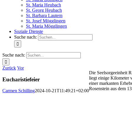
St. Maria Heubach
St. Georg Heubach
St. Barbara Lautern
St. Josef Mögglingen
St. Maria Mögglingen
Soziale Dienste
Suche nach:
Suche nach:
Zurück
Vor
Die Seelsorgeeinheit 
liegt einige Kilometer
Eucharistiefeier
einer markanten Erhebu
Rosenstein aus dem 13.
Carmen Schilling
2024-10-21T11:49:21+02:00