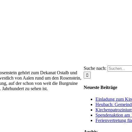
Suche nach:
Rosenstein gehört zum Dekanat Ostalb und
 westlich von Aalen rund um den Rosenstein,
ng, auf der schon von weit die Burgruine
Neueste Beiträge
 Jahrhundert zu sehen ist.
Einladung zum Kirc
Heubach: Gemeinde
Kirchenpatrozinium
Spendenaktion am 1
Ferienvertretung fü
Archiv