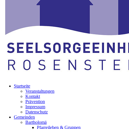
Startseite
Veranstaltungen
Kontakt
Prävention
Impressum
Datenschutz
Gemeinden
Bartholomä
Pfarreileben & Gruppen