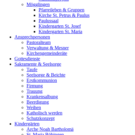
Mögglingen
Pfarreileben & Gruppen
Kirche St. Petrus & Paulus
Paulussaal
Kindergarten St. Josef
Kindergarten St. Maria
Ansprechpersonen
Pastoralteam
Verwaltung & Mesner
Kirchengemeinderäte
Gottesdienste
Sakramente & Seelsorge
Taufe
Seelsorge & Beichte
Erstkommunion
Firmung
Trauung
Krankensalbung
Beerdigung
Weihen
Katholisch werden
Schutzkonzept
Kindergärten
Arche Noah Bartholomä
St. Maria Böbingen