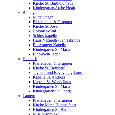
Kirche St. Bartholomäus
Kindergarten Arche Noah
Böbingen
Mitteilungen
Pfarreileben & Gruppen
Kirche St. Josef
Coloman-Saal
Schlosskapelle
Haus Nazareth / Jahreskrippe
Beiswanger Kapelle
Kindergarten St. Maria
Eine-Welt-Laden
Heubach
Pfarreileben & Gruppen
Kirche St. Bernhard
Jugend- und Begegnungshaus
Kapelle St. Andreas
Kapelle St. Wendelinus
Kindergarten St. Maria
Kindergarten St. Georg
Lautern
Pfarreileben & Gruppen
Kirche Mariä Himmelfahrt
Kindergarten St. Barbara
Missionsprojekt