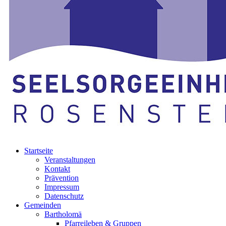
Startseite
Veranstaltungen
Kontakt
Prävention
Impressum
Datenschutz
Gemeinden
Bartholomä
Pfarreileben & Gruppen