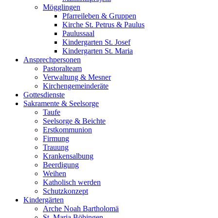
Mögglingen
Pfarreileben & Gruppen
Kirche St. Petrus & Paulus
Paulussaal
Kindergarten St. Josef
Kindergarten St. Maria
Ansprechpersonen
Pastoralteam
Verwaltung & Mesner
Kirchengemeinderäte
Gottesdienste
Sakramente & Seelsorge
Taufe
Seelsorge & Beichte
Erstkommunion
Firmung
Trauung
Krankensalbung
Beerdigung
Weihen
Katholisch werden
Schutzkonzept
Kindergärten
Arche Noah Bartholomä
St. Maria Böbingen