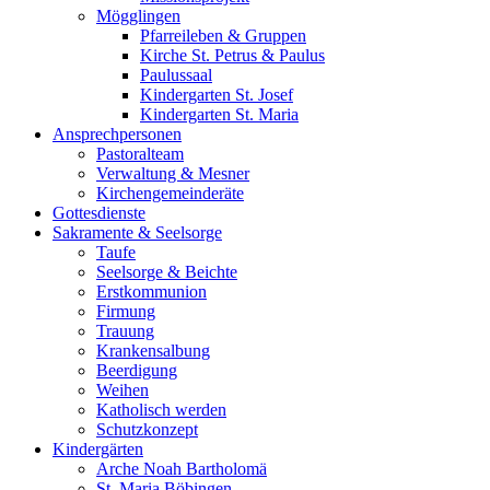
Mögglingen
Pfarreileben & Gruppen
Kirche St. Petrus & Paulus
Paulussaal
Kindergarten St. Josef
Kindergarten St. Maria
Ansprechpersonen
Pastoralteam
Verwaltung & Mesner
Kirchengemeinderäte
Gottesdienste
Sakramente & Seelsorge
Taufe
Seelsorge & Beichte
Erstkommunion
Firmung
Trauung
Krankensalbung
Beerdigung
Weihen
Katholisch werden
Schutzkonzept
Kindergärten
Arche Noah Bartholomä
St. Maria Böbingen