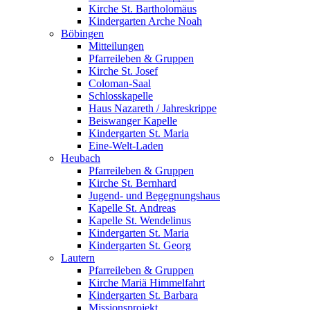
Kirche St. Bartholomäus
Kindergarten Arche Noah
Böbingen
Mitteilungen
Pfarreileben & Gruppen
Kirche St. Josef
Coloman-Saal
Schlosskapelle
Haus Nazareth / Jahreskrippe
Beiswanger Kapelle
Kindergarten St. Maria
Eine-Welt-Laden
Heubach
Pfarreileben & Gruppen
Kirche St. Bernhard
Jugend- und Begegnungshaus
Kapelle St. Andreas
Kapelle St. Wendelinus
Kindergarten St. Maria
Kindergarten St. Georg
Lautern
Pfarreileben & Gruppen
Kirche Mariä Himmelfahrt
Kindergarten St. Barbara
Missionsprojekt