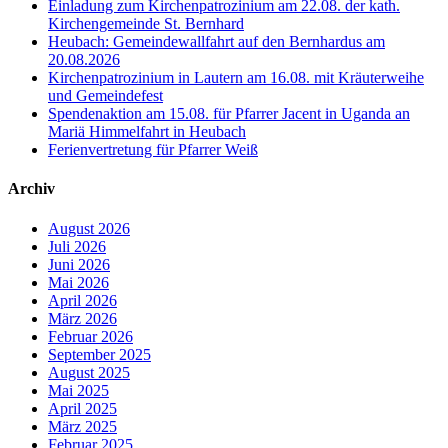
Einladung zum Kirchenpatrozinium am 22.08. der kath.
Kirchengemeinde St. Bernhard
Heubach: Gemeindewallfahrt auf den Bernhardus am
20.08.2026
Kirchenpatrozinium in Lautern am 16.08. mit Kräuterweihe
und Gemeindefest
Spendenaktion am 15.08. für Pfarrer Jacent in Uganda an
Mariä Himmelfahrt in Heubach
Ferienvertretung für Pfarrer Weiß
Archiv
August 2026
Juli 2026
Juni 2026
Mai 2026
April 2026
März 2026
Februar 2026
September 2025
August 2025
Mai 2025
April 2025
März 2025
Februar 2025