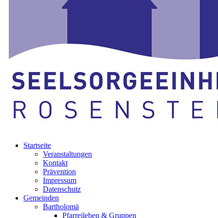
Startseite
Veranstaltungen
Kontakt
Prävention
Impressum
Datenschutz
Gemeinden
Bartholomä
Pfarreileben & Gruppen