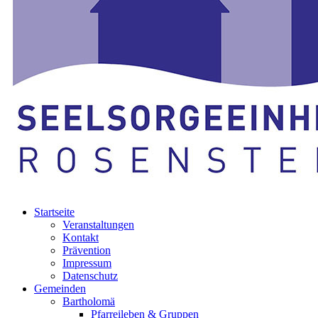
Startseite
Veranstaltungen
Kontakt
Prävention
Impressum
Datenschutz
Gemeinden
Bartholomä
Pfarreileben & Gruppen