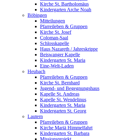
Kirche St. Bartholomäus
Kindergarten Arche Noah
Böbingen
Mitteilungen
Pfarreileben & Gruppen
Kirche St. Josef
Coloman-Saal
Schlosskapelle
Haus Nazareth / Jahreskrippe
Beiswanger Kapelle
Kindergarten St. Maria
Eine-Welt-Laden
Heubach
Pfarreileben & Gruppen
Kirche St. Bernhard
Jugend- und Begegnungshaus
Kapelle St. Andreas
Kapelle St. Wendelinus
Kindergarten St. Maria
Kindergarten St. Georg
Lautern
Pfarreileben & Gruppen
Kirche Mariä Himmelfahrt
Kindergarten St. Barbara
Missionsprojekt