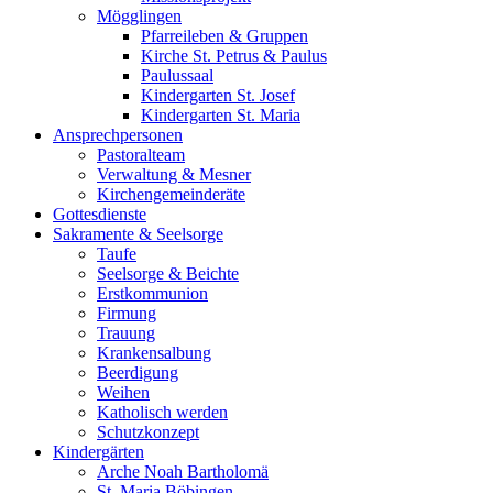
Mögglingen
Pfarreileben & Gruppen
Kirche St. Petrus & Paulus
Paulussaal
Kindergarten St. Josef
Kindergarten St. Maria
Ansprechpersonen
Pastoralteam
Verwaltung & Mesner
Kirchengemeinderäte
Gottesdienste
Sakramente & Seelsorge
Taufe
Seelsorge & Beichte
Erstkommunion
Firmung
Trauung
Krankensalbung
Beerdigung
Weihen
Katholisch werden
Schutzkonzept
Kindergärten
Arche Noah Bartholomä
St. Maria Böbingen