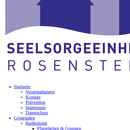
Startseite
Veranstaltungen
Kontakt
Prävention
Impressum
Datenschutz
Gemeinden
Bartholomä
Pfarreileben & Gruppen