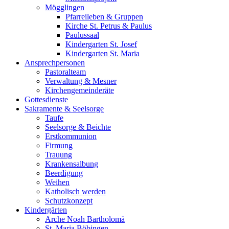
Mögglingen
Pfarreileben & Gruppen
Kirche St. Petrus & Paulus
Paulussaal
Kindergarten St. Josef
Kindergarten St. Maria
Ansprechpersonen
Pastoralteam
Verwaltung & Mesner
Kirchengemeinderäte
Gottesdienste
Sakramente & Seelsorge
Taufe
Seelsorge & Beichte
Erstkommunion
Firmung
Trauung
Krankensalbung
Beerdigung
Weihen
Katholisch werden
Schutzkonzept
Kindergärten
Arche Noah Bartholomä
St. Maria Böbingen