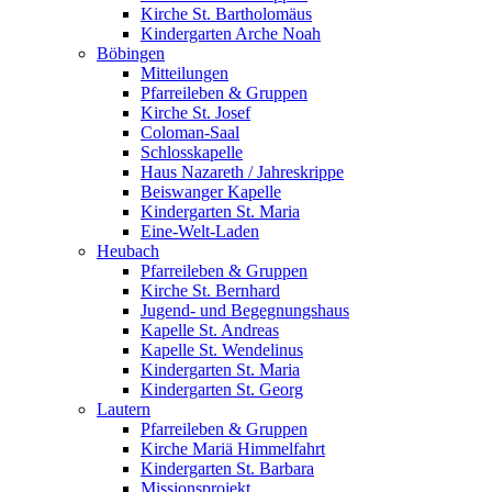
Kirche St. Bartholomäus
Kindergarten Arche Noah
Böbingen
Mitteilungen
Pfarreileben & Gruppen
Kirche St. Josef
Coloman-Saal
Schlosskapelle
Haus Nazareth / Jahreskrippe
Beiswanger Kapelle
Kindergarten St. Maria
Eine-Welt-Laden
Heubach
Pfarreileben & Gruppen
Kirche St. Bernhard
Jugend- und Begegnungshaus
Kapelle St. Andreas
Kapelle St. Wendelinus
Kindergarten St. Maria
Kindergarten St. Georg
Lautern
Pfarreileben & Gruppen
Kirche Mariä Himmelfahrt
Kindergarten St. Barbara
Missionsprojekt