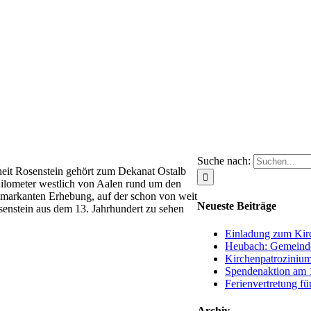
Suche nach:
heit Rosenstein gehört zum Dekanat Ostalb
Kilometer westlich von Aalen rund um den
r markanten Erhebung, auf der schon von weit
Neueste Beiträge
senstein aus dem 13. Jahrhundert zu sehen
Einladung zum Kirc
Heubach: Gemeinde
Kirchenpatrozinium
Spendenaktion am 1
Ferienvertretung fü
Archiv