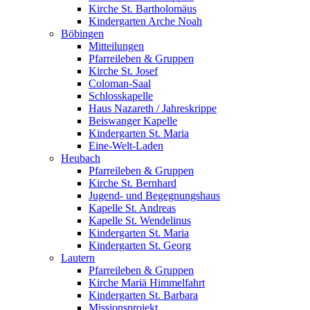
Kirche St. Bartholomäus
Kindergarten Arche Noah
Böbingen
Mitteilungen
Pfarreileben & Gruppen
Kirche St. Josef
Coloman-Saal
Schlosskapelle
Haus Nazareth / Jahreskrippe
Beiswanger Kapelle
Kindergarten St. Maria
Eine-Welt-Laden
Heubach
Pfarreileben & Gruppen
Kirche St. Bernhard
Jugend- und Begegnungshaus
Kapelle St. Andreas
Kapelle St. Wendelinus
Kindergarten St. Maria
Kindergarten St. Georg
Lautern
Pfarreileben & Gruppen
Kirche Mariä Himmelfahrt
Kindergarten St. Barbara
Missionsprojekt