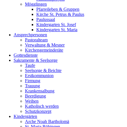
Mögglingen
Pfarreileben & Gruppen
Kirche St. Petrus & Paulus
Paulussaal
Kindergarten St. Josef
Kindergarten St. Maria
Ansprechpersonen
Pastoralteam
Verwaltung & Mesner
Kirchengemeinderäte
Gottesdienste
Sakramente & Seelsorge
Taufe
Seelsorge & Beichte
Erstkommunion
Firmung
Trauung
Krankensalbung
Beerdigung
Weihen
Katholisch werden
Schutzkonzept
Kindergärten
Arche Noah Bartholomä
St. Maria Böbingen