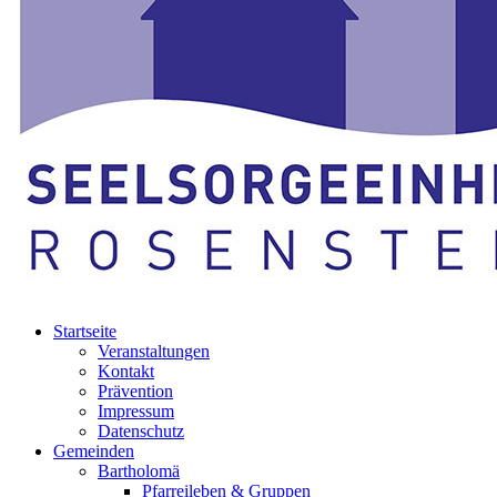
Startseite
Veranstaltungen
Kontakt
Prävention
Impressum
Datenschutz
Gemeinden
Bartholomä
Pfarreileben & Gruppen