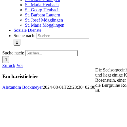
St. Maria Heubach
St. Georg Heubach
St. Barbara Lautern
St. Josef Mögglingen
St. Maria Mögglingen
Soziale Dienste
Suche nach:
Suche nach:
Zurück
Vor
Die Seelsorgeein
und liegt einige 
Eucharistiefeier
Rosenstein, eine
die Burgruine Ro
Alexandra Bockmeyer
2024-08-01T22:23:30+02:00
ist.