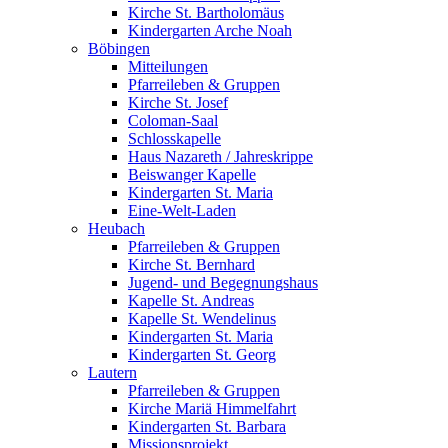
Kirche St. Bartholomäus
Kindergarten Arche Noah
Böbingen
Mitteilungen
Pfarreileben & Gruppen
Kirche St. Josef
Coloman-Saal
Schlosskapelle
Haus Nazareth / Jahreskrippe
Beiswanger Kapelle
Kindergarten St. Maria
Eine-Welt-Laden
Heubach
Pfarreileben & Gruppen
Kirche St. Bernhard
Jugend- und Begegnungshaus
Kapelle St. Andreas
Kapelle St. Wendelinus
Kindergarten St. Maria
Kindergarten St. Georg
Lautern
Pfarreileben & Gruppen
Kirche Mariä Himmelfahrt
Kindergarten St. Barbara
Missionsprojekt