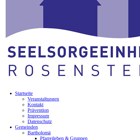
Startseite
Veranstaltungen
Kontakt
Prävention
Impressum
Datenschutz
Gemeinden
Bartholomä
Pfarreileben & Gruppen