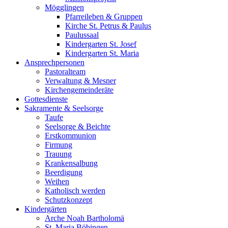
Mögglingen
Pfarreileben & Gruppen
Kirche St. Petrus & Paulus
Paulussaal
Kindergarten St. Josef
Kindergarten St. Maria
Ansprechpersonen
Pastoralteam
Verwaltung & Mesner
Kirchengemeinderäte
Gottesdienste
Sakramente & Seelsorge
Taufe
Seelsorge & Beichte
Erstkommunion
Firmung
Trauung
Krankensalbung
Beerdigung
Weihen
Katholisch werden
Schutzkonzept
Kindergärten
Arche Noah Bartholomä
St. Maria Böbingen