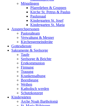
Mögglingen
Pfarreileben & Gruppen
Kirche St. Petrus & Paulus
Paulussaal
Kindergarten St. Josef
Kindergarten St. Maria
Ansprechpersonen
Pastoralteam
Verwaltung & Mesner
Kirchengemeinderäte
Gottesdienste
Sakramente & Seelsorge
Taufe
Seelsorge & Beichte
Erstkommunion
Firmung
Trauung
Krankensalbung
Beerdigung
Weihen
Katholisch werden
Schutzkonzept
Kindergärten
Arche Noah Bartholomä
St. Maria Böbingen