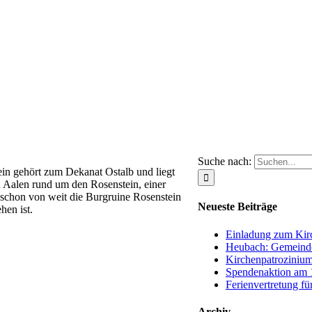
Suche nach:
ein gehört zum Dekanat Ostalb und liegt
n Aalen rund um den Rosenstein, einer
schon von weit die Burgruine Rosenstein
Neueste Beiträge
hen ist.
Einladung zum Kirc
Heubach: Gemeinde
Kirchenpatrozinium
Spendenaktion am 1
Ferienvertretung fü
Archiv