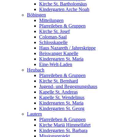
Kirche St. Bartholomäus
Kindergarten Arche Noah
Böbingen
Mitteilungen
Pfarreileben & Gruppen
Kirche St. Josef
Coloman-Saal
Schlosskapelle
Haus Nazareth / Jahreskrippe
Beiswanger Kapelle
Kindergarten St. Maria
Eine-Welt-Laden
Heubach
Pfarreileben & Gruppen
Kirche St. Bernhard
Jugend- und Begegnungshaus
Kapelle St. Andreas
Kapelle St. Wendelinus
Kindergarten St. Maria
Kindergarten St. Georg
Lautern
Pfarreileben & Gruppen
Kirche Mariä Himmelfahrt
Kindergarten St. Barbara
Missionsprojekt