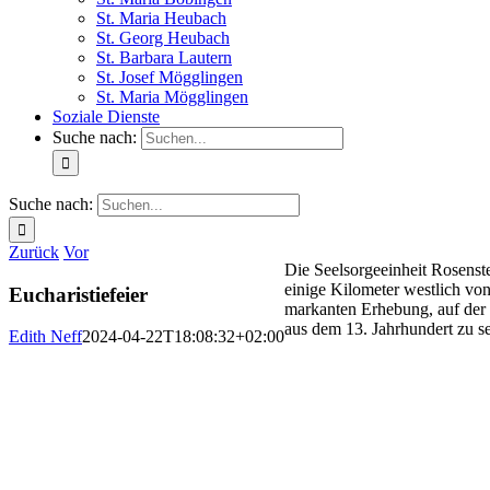
St. Maria Heubach
St. Georg Heubach
St. Barbara Lautern
St. Josef Mögglingen
St. Maria Mögglingen
Soziale Dienste
Suche nach:
Suche nach:
Zurück
Vor
Die Seelsorgeeinheit Rosenst
einige Kilometer westlich vo
Eucharistiefeier
markanten Erhebung, auf der 
aus dem 13. Jahrhundert zu se
Edith Neff
2024-04-22T18:08:32+02:00