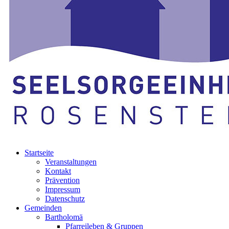
Startseite
Veranstaltungen
Kontakt
Prävention
Impressum
Datenschutz
Gemeinden
Bartholomä
Pfarreileben & Gruppen