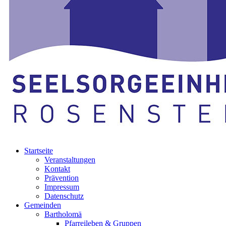
Startseite
Veranstaltungen
Kontakt
Prävention
Impressum
Datenschutz
Gemeinden
Bartholomä
Pfarreileben & Gruppen