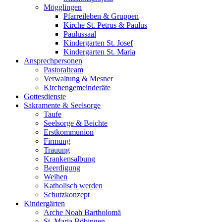
Mögglingen
Pfarreileben & Gruppen
Kirche St. Petrus & Paulus
Paulussaal
Kindergarten St. Josef
Kindergarten St. Maria
Ansprechpersonen
Pastoralteam
Verwaltung & Mesner
Kirchengemeinderäte
Gottesdienste
Sakramente & Seelsorge
Taufe
Seelsorge & Beichte
Erstkommunion
Firmung
Trauung
Krankensalbung
Beerdigung
Weihen
Katholisch werden
Schutzkonzept
Kindergärten
Arche Noah Bartholomä
St. Maria Böbingen