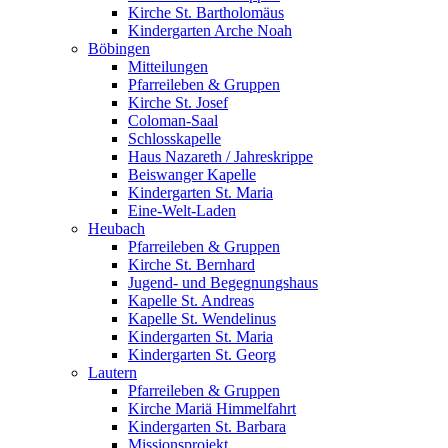
Kirche St. Bartholomäus
Kindergarten Arche Noah
Böbingen
Mitteilungen
Pfarreileben & Gruppen
Kirche St. Josef
Coloman-Saal
Schlosskapelle
Haus Nazareth / Jahreskrippe
Beiswanger Kapelle
Kindergarten St. Maria
Eine-Welt-Laden
Heubach
Pfarreileben & Gruppen
Kirche St. Bernhard
Jugend- und Begegnungshaus
Kapelle St. Andreas
Kapelle St. Wendelinus
Kindergarten St. Maria
Kindergarten St. Georg
Lautern
Pfarreileben & Gruppen
Kirche Mariä Himmelfahrt
Kindergarten St. Barbara
Missionsprojekt