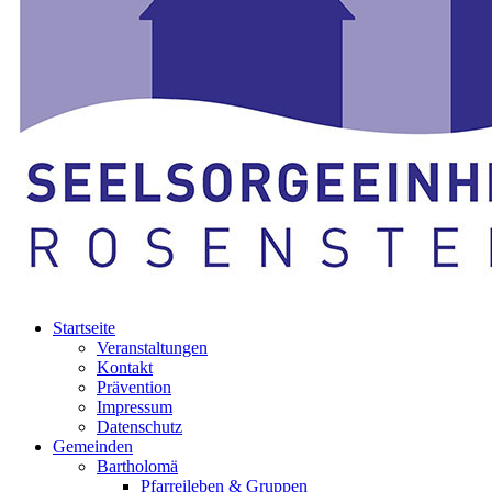
Startseite
Veranstaltungen
Kontakt
Prävention
Impressum
Datenschutz
Gemeinden
Bartholomä
Pfarreileben & Gruppen