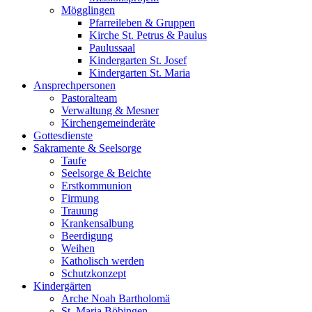
Mögglingen
Pfarreileben & Gruppen
Kirche St. Petrus & Paulus
Paulussaal
Kindergarten St. Josef
Kindergarten St. Maria
Ansprechpersonen
Pastoralteam
Verwaltung & Mesner
Kirchengemeinderäte
Gottesdienste
Sakramente & Seelsorge
Taufe
Seelsorge & Beichte
Erstkommunion
Firmung
Trauung
Krankensalbung
Beerdigung
Weihen
Katholisch werden
Schutzkonzept
Kindergärten
Arche Noah Bartholomä
St. Maria Böbingen