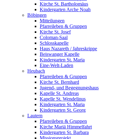
Kirche St. Bartholomäus
Kindergarten Arche Noah
Böbingen
Mitteilungen
Pfarreileben & Gruppen
Kirche St. Josef
Coloman-Saal
Schlosskapelle
Haus Nazareth / Jahreskrippe
Beiswanger Kapelle
Kindergarten St. Maria
Eine-Welt-Laden
Heubach
Pfarreileben & Gruppen
Kirche St. Bernhard
Jugend- und Begegnungshaus
Kapelle St. Andreas
Kapelle St. Wendelinus
Kindergarten St. Maria
Kindergarten St. Georg
Lautern
Pfarreileben & Gruppen
Kirche Mariä Himmelfahrt
Kindergarten St. Barbara
Missionsprojekt