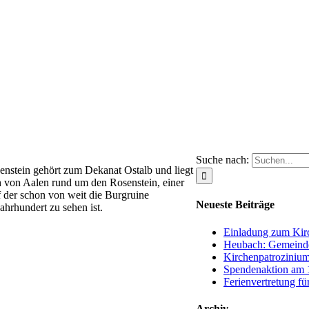
Suche nach:
enstein gehört zum Dekanat Ostalb und liegt
h von Aalen rund um den Rosenstein, einer
 der schon von weit die Burgruine
Neueste Beiträge
ahrhundert zu sehen ist.
Einladung zum Kirc
Heubach: Gemeinde
Kirchenpatrozinium
Spendenaktion am 1
Ferienvertretung fü
Archiv