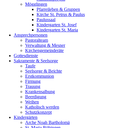
Mögglingen
Pfarreileben & Gruppen
Kirche St. Petrus & Paulus
Paulussaal
Kindergarten St. Josef
Kindergarten St. Maria
Ansprechpersonen
Pastoralteam
Verwaltung & Mesner
Kirchengemeinderäte
Gottesdienste
Sakramente & Seelsorge
Taufe
Seelsorge & Beichte
Erstkommunion
Firmung
Trauung
Krankensalbung
Beerdigung
Weihen
Katholisch werden
Schutzkonzept
Kindergärten
Arche Noah Bartholomä
St. Maria Böbingen