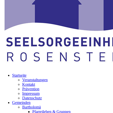
Startseite
Veranstaltungen
Kontakt
Prävention
Impressum
Datenschutz
Gemeinden
Bartholomä
Pfarreileben & Gruppen