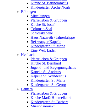
Kirche St. Bartholomäus
Kindergarten Arche Noah
Böbingen
Mitteilungen
Pfarreileben & Gruppen
Kirche St. Josef
Coloman-Saal
Schlosskapelle
Haus Nazareth / Jahreskrippe
Beiswanger Kapelle
Kindergarten St. Maria
Eine-Welt-Laden
Heubach
Pfarreileben & Gruppen
Kirche St. Bernhard
Jugend- und Begegnungshaus
Kapelle St. Andreas
Kapelle St. Wendelinus
Kindergarten St. Maria
Kindergarten St. Georg
Lautern
Pfarreileben & Gruppen
Kirche Mariä Himmelfahrt
Kindergarten St. Barbara
Missionsprojekt