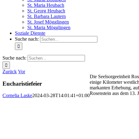
St. Maria Heubach
St. Georg Heubach
St. Barbara Lautern
St. Josef Mögglingen
St. Maria Mögglingen
Soziale Dienste
Suche nach:
Suche nach:
Zurück
Vor
Die Seelsorgeeinheit Ros
einige Kilometer westlic
Eucharistiefeier
markanten Erhebung, auf
Rosenstein aus dem 13. J
Cornelia Laske
2024-03-28T14:01:41+01:00