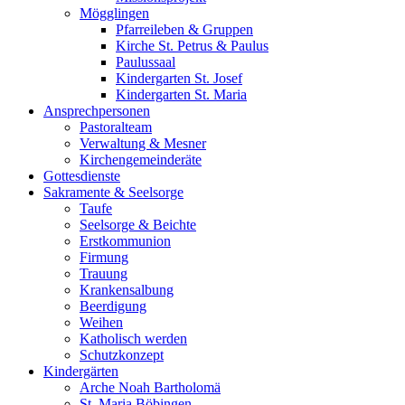
Mögglingen
Pfarreileben & Gruppen
Kirche St. Petrus & Paulus
Paulussaal
Kindergarten St. Josef
Kindergarten St. Maria
Ansprechpersonen
Pastoralteam
Verwaltung & Mesner
Kirchengemeinderäte
Gottesdienste
Sakramente & Seelsorge
Taufe
Seelsorge & Beichte
Erstkommunion
Firmung
Trauung
Krankensalbung
Beerdigung
Weihen
Katholisch werden
Schutzkonzept
Kindergärten
Arche Noah Bartholomä
St. Maria Böbingen