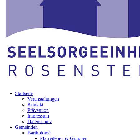
Startseite
Veranstaltungen
Kontakt
Prävention
Impressum
Datenschutz
Gemeinden
Bartholomä
Pfarreileben & Gruppen