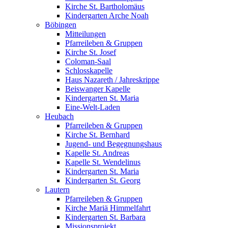
Kirche St. Bartholomäus
Kindergarten Arche Noah
Böbingen
Mitteilungen
Pfarreileben & Gruppen
Kirche St. Josef
Coloman-Saal
Schlosskapelle
Haus Nazareth / Jahreskrippe
Beiswanger Kapelle
Kindergarten St. Maria
Eine-Welt-Laden
Heubach
Pfarreileben & Gruppen
Kirche St. Bernhard
Jugend- und Begegnungshaus
Kapelle St. Andreas
Kapelle St. Wendelinus
Kindergarten St. Maria
Kindergarten St. Georg
Lautern
Pfarreileben & Gruppen
Kirche Mariä Himmelfahrt
Kindergarten St. Barbara
Missionsprojekt