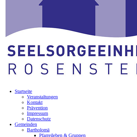
Startseite
Veranstaltungen
Kontakt
Prävention
Impressum
Datenschutz
Gemeinden
Bartholomä
Pfarreileben & Gruppen