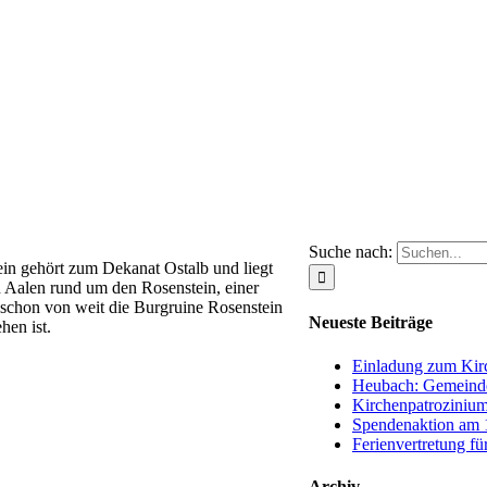
Suche nach:
ein gehört zum Dekanat Ostalb und liegt
n Aalen rund um den Rosenstein, einer
schon von weit die Burgruine Rosenstein
Neueste Beiträge
hen ist.
Einladung zum Kirc
Heubach: Gemeinde
Kirchenpatrozinium
Spendenaktion am 1
Ferienvertretung fü
Archiv