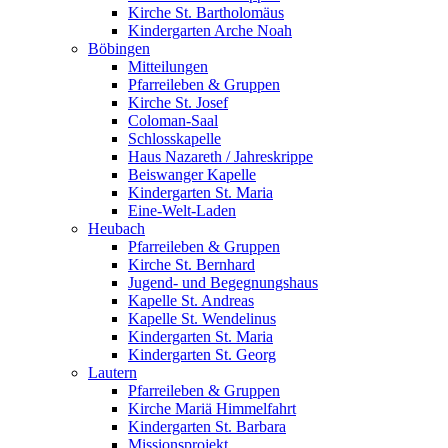
Kirche St. Bartholomäus
Kindergarten Arche Noah
Böbingen
Mitteilungen
Pfarreileben & Gruppen
Kirche St. Josef
Coloman-Saal
Schlosskapelle
Haus Nazareth / Jahreskrippe
Beiswanger Kapelle
Kindergarten St. Maria
Eine-Welt-Laden
Heubach
Pfarreileben & Gruppen
Kirche St. Bernhard
Jugend- und Begegnungshaus
Kapelle St. Andreas
Kapelle St. Wendelinus
Kindergarten St. Maria
Kindergarten St. Georg
Lautern
Pfarreileben & Gruppen
Kirche Mariä Himmelfahrt
Kindergarten St. Barbara
Missionsprojekt