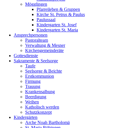
Mögglingen
Pfarreileben & Gruppen
Kirche St. Petrus & Paulus
Paulussaal
Kindergarten St. Josef
Kindergarten St. Maria
Ansprechpersonen
Pastoralteam
Verwaltung & Mesner
Kirchengemeinderäte
Gottesdienste
Sakramente & Seelsorge
Taufe
Seelsorge & Beichte
Erstkommunion
Firmung
Trauung
Krankensalbung
Beerdigung
Weihen
Katholisch werden
Schutzkonzept
Kindergärten
Arche Noah Bartholomä
St. Maria Böbingen