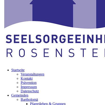
Startseite
Veranstaltungen
Kontakt
Prävention
Impressum
Datenschutz
Gemeinden
Bartholomä
Pfarreileben & Gruppen