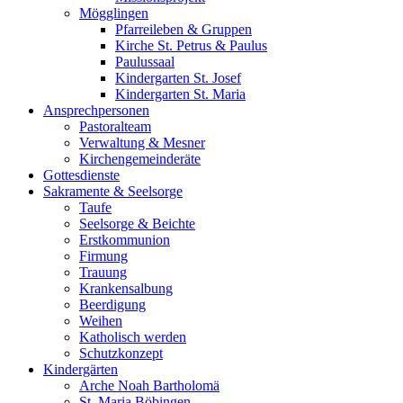
Mögglingen
Pfarreileben & Gruppen
Kirche St. Petrus & Paulus
Paulussaal
Kindergarten St. Josef
Kindergarten St. Maria
Ansprechpersonen
Pastoralteam
Verwaltung & Mesner
Kirchengemeinderäte
Gottesdienste
Sakramente & Seelsorge
Taufe
Seelsorge & Beichte
Erstkommunion
Firmung
Trauung
Krankensalbung
Beerdigung
Weihen
Katholisch werden
Schutzkonzept
Kindergärten
Arche Noah Bartholomä
St. Maria Böbingen