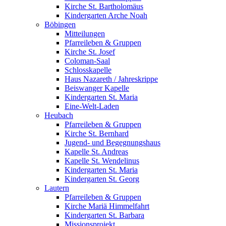
Kirche St. Bartholomäus
Kindergarten Arche Noah
Böbingen
Mitteilungen
Pfarreileben & Gruppen
Kirche St. Josef
Coloman-Saal
Schlosskapelle
Haus Nazareth / Jahreskrippe
Beiswanger Kapelle
Kindergarten St. Maria
Eine-Welt-Laden
Heubach
Pfarreileben & Gruppen
Kirche St. Bernhard
Jugend- und Begegnungshaus
Kapelle St. Andreas
Kapelle St. Wendelinus
Kindergarten St. Maria
Kindergarten St. Georg
Lautern
Pfarreileben & Gruppen
Kirche Mariä Himmelfahrt
Kindergarten St. Barbara
Missionsprojekt