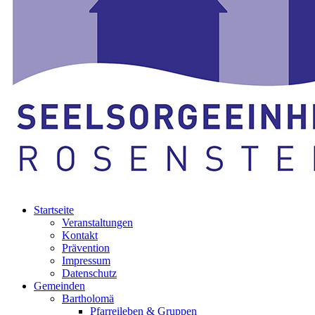
Startseite
Veranstaltungen
Kontakt
Prävention
Impressum
Datenschutz
Gemeinden
Bartholomä
Pfarreileben & Gruppen