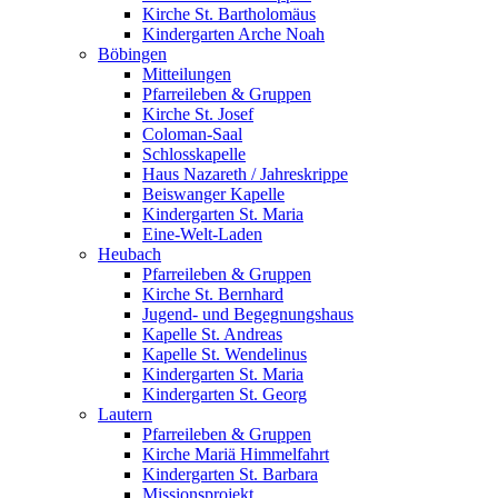
Kirche St. Bartholomäus
Kindergarten Arche Noah
Böbingen
Mitteilungen
Pfarreileben & Gruppen
Kirche St. Josef
Coloman-Saal
Schlosskapelle
Haus Nazareth / Jahreskrippe
Beiswanger Kapelle
Kindergarten St. Maria
Eine-Welt-Laden
Heubach
Pfarreileben & Gruppen
Kirche St. Bernhard
Jugend- und Begegnungshaus
Kapelle St. Andreas
Kapelle St. Wendelinus
Kindergarten St. Maria
Kindergarten St. Georg
Lautern
Pfarreileben & Gruppen
Kirche Mariä Himmelfahrt
Kindergarten St. Barbara
Missionsprojekt