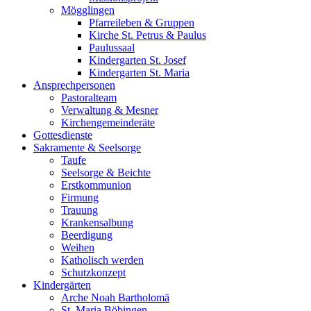
Mögglingen
Pfarreileben & Gruppen
Kirche St. Petrus & Paulus
Paulussaal
Kindergarten St. Josef
Kindergarten St. Maria
Ansprechpersonen
Pastoralteam
Verwaltung & Mesner
Kirchengemeinderäte
Gottesdienste
Sakramente & Seelsorge
Taufe
Seelsorge & Beichte
Erstkommunion
Firmung
Trauung
Krankensalbung
Beerdigung
Weihen
Katholisch werden
Schutzkonzept
Kindergärten
Arche Noah Bartholomä
St. Maria Böbingen