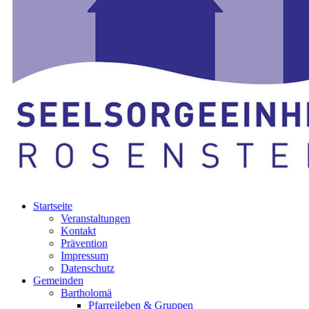
Startseite
Veranstaltungen
Kontakt
Prävention
Impressum
Datenschutz
Gemeinden
Bartholomä
Pfarreileben & Gruppen