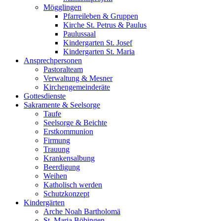
Mögglingen
Pfarreileben & Gruppen
Kirche St. Petrus & Paulus
Paulussaal
Kindergarten St. Josef
Kindergarten St. Maria
Ansprechpersonen
Pastoralteam
Verwaltung & Mesner
Kirchengemeinderäte
Gottesdienste
Sakramente & Seelsorge
Taufe
Seelsorge & Beichte
Erstkommunion
Firmung
Trauung
Krankensalbung
Beerdigung
Weihen
Katholisch werden
Schutzkonzept
Kindergärten
Arche Noah Bartholomä
St. Maria Böbingen