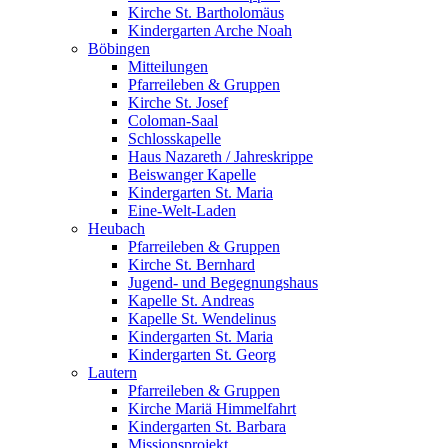
Kirche St. Bartholomäus
Kindergarten Arche Noah
Böbingen
Mitteilungen
Pfarreileben & Gruppen
Kirche St. Josef
Coloman-Saal
Schlosskapelle
Haus Nazareth / Jahreskrippe
Beiswanger Kapelle
Kindergarten St. Maria
Eine-Welt-Laden
Heubach
Pfarreileben & Gruppen
Kirche St. Bernhard
Jugend- und Begegnungshaus
Kapelle St. Andreas
Kapelle St. Wendelinus
Kindergarten St. Maria
Kindergarten St. Georg
Lautern
Pfarreileben & Gruppen
Kirche Mariä Himmelfahrt
Kindergarten St. Barbara
Missionsprojekt