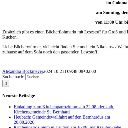
im Coloma
am Sonntag, den
von 11:00 Uhr bi
Zusätzlich gibt es einen Bücherflohmarkt mit Lesestoff für Groß und
Kuchen.
Liebe Bücherwürmer, vielleicht finden Sie noch ein Nikolaus- / Weih
zuhause auf dem Sofa noch den passenden Lesestoff.
Alexandra Bockmeyer
2024-10-21T09:48:08+02:00
Suche nach:
Neueste Beiträge
Einladung zum Kirchenpatrozinium am 22.08. der kath.
Kirchengemeinde St. Bernhard
Heubach: Gemeindewallfahrt auf den Bernhardus am
20.08.2026
Kirchenpatrozinium in Lautern am 16.08. mit Kräuterweihe