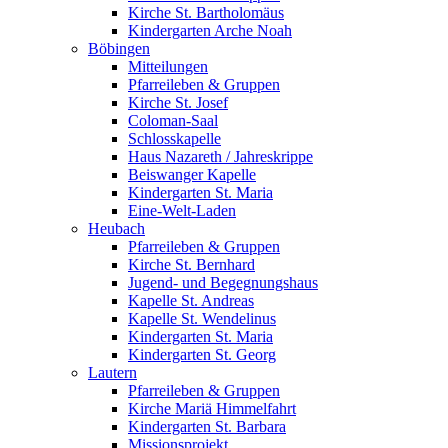
Kirche St. Bartholomäus
Kindergarten Arche Noah
Böbingen
Mitteilungen
Pfarreileben & Gruppen
Kirche St. Josef
Coloman-Saal
Schlosskapelle
Haus Nazareth / Jahreskrippe
Beiswanger Kapelle
Kindergarten St. Maria
Eine-Welt-Laden
Heubach
Pfarreileben & Gruppen
Kirche St. Bernhard
Jugend- und Begegnungshaus
Kapelle St. Andreas
Kapelle St. Wendelinus
Kindergarten St. Maria
Kindergarten St. Georg
Lautern
Pfarreileben & Gruppen
Kirche Mariä Himmelfahrt
Kindergarten St. Barbara
Missionsprojekt