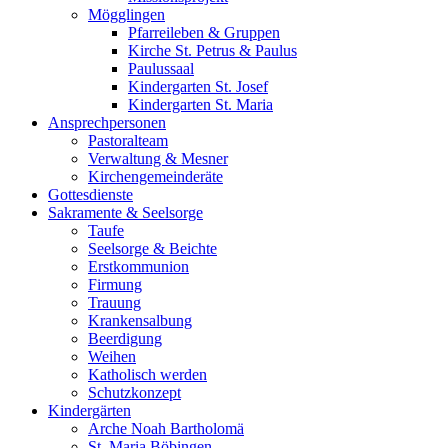
Mögglingen
Pfarreileben & Gruppen
Kirche St. Petrus & Paulus
Paulussaal
Kindergarten St. Josef
Kindergarten St. Maria
Ansprechpersonen
Pastoralteam
Verwaltung & Mesner
Kirchengemeinderäte
Gottesdienste
Sakramente & Seelsorge
Taufe
Seelsorge & Beichte
Erstkommunion
Firmung
Trauung
Krankensalbung
Beerdigung
Weihen
Katholisch werden
Schutzkonzept
Kindergärten
Arche Noah Bartholomä
St. Maria Böbingen