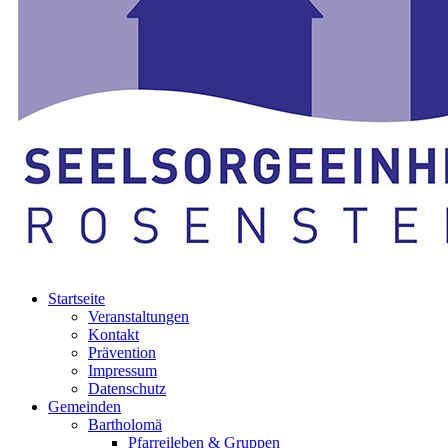
Startseite
Veranstaltungen
Kontakt
Prävention
Impressum
Datenschutz
Gemeinden
Bartholomä
Pfarreileben & Gruppen