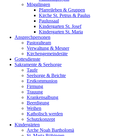
Mögglingen
Pfarreileben & Gruppen
Kirche St. Petrus & Paulus
Paulussaal
Kindergarten St. Josef
Kindergarten St. Maria
Ansprechpersonen
Pastoralteam
Verwaltung & Mesner
Kirchengemeinderäte
Gottesdienste
Sakramente & Seelsorge
Taufe
Seelsorge & Beichte
Erstkommunion
Firmung
Trauung
Krankensalbung
Beerdigung
Weihen
Katholisch werden
Schutzkonzept
Kindergärten
Arche Noah Bartholomä
St. Maria Böbingen