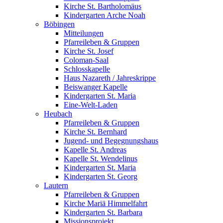
Kirche St. Bartholomäus
Kindergarten Arche Noah
Böbingen
Mitteilungen
Pfarreileben & Gruppen
Kirche St. Josef
Coloman-Saal
Schlosskapelle
Haus Nazareth / Jahreskrippe
Beiswanger Kapelle
Kindergarten St. Maria
Eine-Welt-Laden
Heubach
Pfarreileben & Gruppen
Kirche St. Bernhard
Jugend- und Begegnungshaus
Kapelle St. Andreas
Kapelle St. Wendelinus
Kindergarten St. Maria
Kindergarten St. Georg
Lautern
Pfarreileben & Gruppen
Kirche Mariä Himmelfahrt
Kindergarten St. Barbara
Missionsprojekt