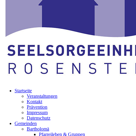
Startseite
Veranstaltungen
Kontakt
Prävention
Impressum
Datenschutz
Gemeinden
Bartholomä
Pfarreileben & Gruppen