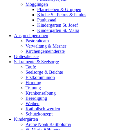
Mögglingen
Pfarreileben & Gruppen
Kirche St. Petrus & Paulus
Paulussaal
Kindergarten St. Josef
Kindergarten St. Maria
Ansprechpersonen
Pastoralteam
Verwaltung & Mesner
Kirchengemeinderäte
Gottesdienste
Sakramente & Seelsorge
Taufe
Seelsorge & Beichte
Erstkommunion
Firmung
Trauung
Krankensalbung
Beerdigung
Weihen
Katholisch werden
Schutzkonzept
Kindergärten
Arche Noah Bartholomä
St. Maria Böbingen