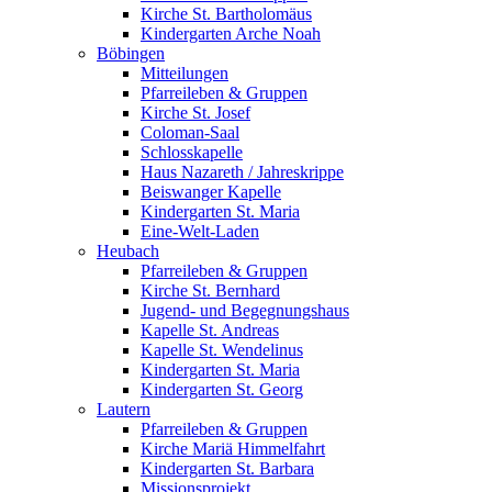
Kirche St. Bartholomäus
Kindergarten Arche Noah
Böbingen
Mitteilungen
Pfarreileben & Gruppen
Kirche St. Josef
Coloman-Saal
Schlosskapelle
Haus Nazareth / Jahreskrippe
Beiswanger Kapelle
Kindergarten St. Maria
Eine-Welt-Laden
Heubach
Pfarreileben & Gruppen
Kirche St. Bernhard
Jugend- und Begegnungshaus
Kapelle St. Andreas
Kapelle St. Wendelinus
Kindergarten St. Maria
Kindergarten St. Georg
Lautern
Pfarreileben & Gruppen
Kirche Mariä Himmelfahrt
Kindergarten St. Barbara
Missionsprojekt