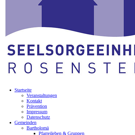
Startseite
Veranstaltungen
Kontakt
Prävention
Impressum
Datenschutz
Gemeinden
Bartholomä
Pfarreileben & Gruppen