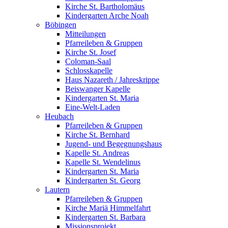
Kirche St. Bartholomäus
Kindergarten Arche Noah
Böbingen
Mitteilungen
Pfarreileben & Gruppen
Kirche St. Josef
Coloman-Saal
Schlosskapelle
Haus Nazareth / Jahreskrippe
Beiswanger Kapelle
Kindergarten St. Maria
Eine-Welt-Laden
Heubach
Pfarreileben & Gruppen
Kirche St. Bernhard
Jugend- und Begegnungshaus
Kapelle St. Andreas
Kapelle St. Wendelinus
Kindergarten St. Maria
Kindergarten St. Georg
Lautern
Pfarreileben & Gruppen
Kirche Mariä Himmelfahrt
Kindergarten St. Barbara
Missionsprojekt