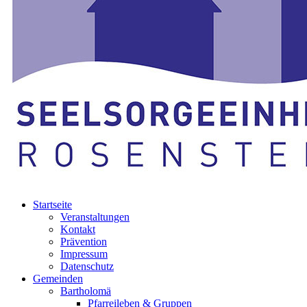
Startseite
Veranstaltungen
Kontakt
Prävention
Impressum
Datenschutz
Gemeinden
Bartholomä
Pfarreileben & Gruppen