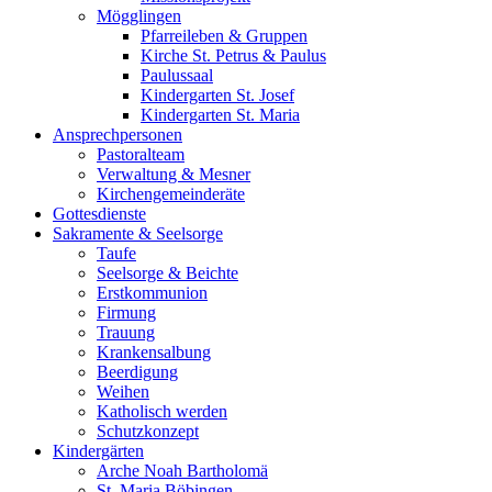
Mögglingen
Pfarreileben & Gruppen
Kirche St. Petrus & Paulus
Paulussaal
Kindergarten St. Josef
Kindergarten St. Maria
Ansprechpersonen
Pastoralteam
Verwaltung & Mesner
Kirchengemeinderäte
Gottesdienste
Sakramente & Seelsorge
Taufe
Seelsorge & Beichte
Erstkommunion
Firmung
Trauung
Krankensalbung
Beerdigung
Weihen
Katholisch werden
Schutzkonzept
Kindergärten
Arche Noah Bartholomä
St. Maria Böbingen