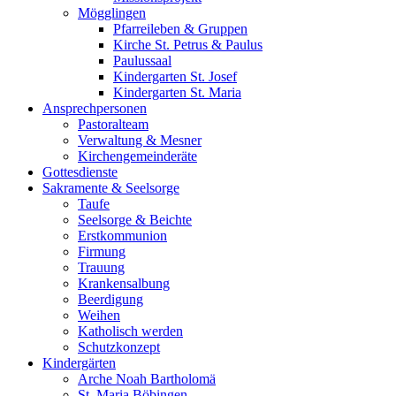
Mögglingen
Pfarreileben & Gruppen
Kirche St. Petrus & Paulus
Paulussaal
Kindergarten St. Josef
Kindergarten St. Maria
Ansprechpersonen
Pastoralteam
Verwaltung & Mesner
Kirchengemeinderäte
Gottesdienste
Sakramente & Seelsorge
Taufe
Seelsorge & Beichte
Erstkommunion
Firmung
Trauung
Krankensalbung
Beerdigung
Weihen
Katholisch werden
Schutzkonzept
Kindergärten
Arche Noah Bartholomä
St. Maria Böbingen