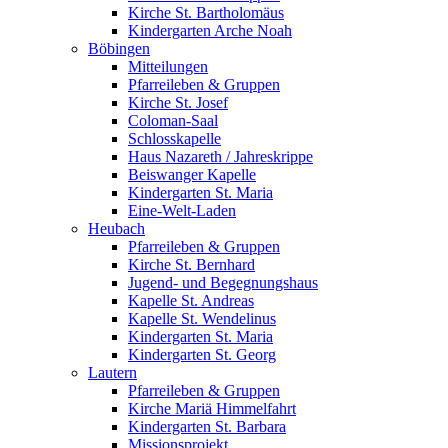
Kirche St. Bartholomäus
Kindergarten Arche Noah
Böbingen
Mitteilungen
Pfarreileben & Gruppen
Kirche St. Josef
Coloman-Saal
Schlosskapelle
Haus Nazareth / Jahreskrippe
Beiswanger Kapelle
Kindergarten St. Maria
Eine-Welt-Laden
Heubach
Pfarreileben & Gruppen
Kirche St. Bernhard
Jugend- und Begegnungshaus
Kapelle St. Andreas
Kapelle St. Wendelinus
Kindergarten St. Maria
Kindergarten St. Georg
Lautern
Pfarreileben & Gruppen
Kirche Mariä Himmelfahrt
Kindergarten St. Barbara
Missionsprojekt