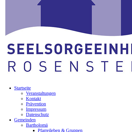
Startseite
Veranstaltungen
Kontakt
Prävention
Impressum
Datenschutz
Gemeinden
Bartholomä
Pfarreileben & Gruppen