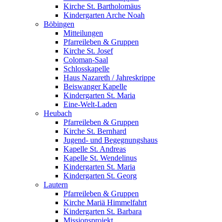
Kirche St. Bartholomäus
Kindergarten Arche Noah
Böbingen
Mitteilungen
Pfarreileben & Gruppen
Kirche St. Josef
Coloman-Saal
Schlosskapelle
Haus Nazareth / Jahreskrippe
Beiswanger Kapelle
Kindergarten St. Maria
Eine-Welt-Laden
Heubach
Pfarreileben & Gruppen
Kirche St. Bernhard
Jugend- und Begegnungshaus
Kapelle St. Andreas
Kapelle St. Wendelinus
Kindergarten St. Maria
Kindergarten St. Georg
Lautern
Pfarreileben & Gruppen
Kirche Mariä Himmelfahrt
Kindergarten St. Barbara
Missionsprojekt