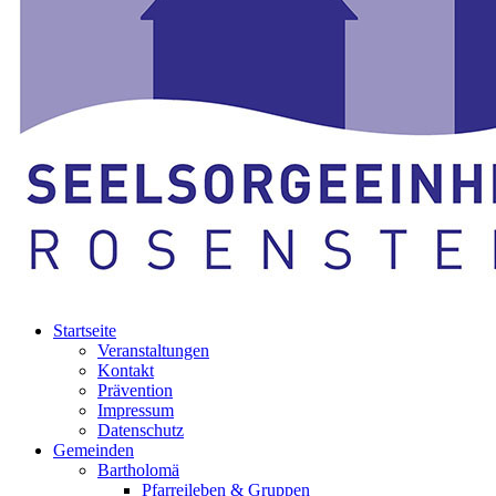
Startseite
Veranstaltungen
Kontakt
Prävention
Impressum
Datenschutz
Gemeinden
Bartholomä
Pfarreileben & Gruppen