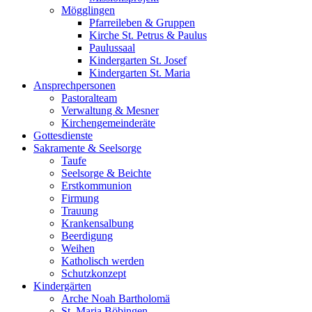
Mögglingen
Pfarreileben & Gruppen
Kirche St. Petrus & Paulus
Paulussaal
Kindergarten St. Josef
Kindergarten St. Maria
Ansprechpersonen
Pastoralteam
Verwaltung & Mesner
Kirchengemeinderäte
Gottesdienste
Sakramente & Seelsorge
Taufe
Seelsorge & Beichte
Erstkommunion
Firmung
Trauung
Krankensalbung
Beerdigung
Weihen
Katholisch werden
Schutzkonzept
Kindergärten
Arche Noah Bartholomä
St. Maria Böbingen