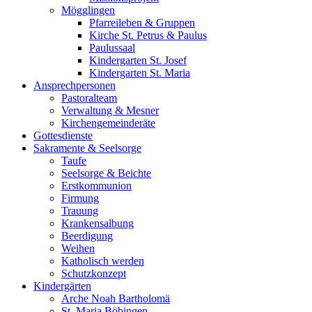
Mögglingen
Pfarreileben & Gruppen
Kirche St. Petrus & Paulus
Paulussaal
Kindergarten St. Josef
Kindergarten St. Maria
Ansprechpersonen
Pastoralteam
Verwaltung & Mesner
Kirchengemeinderäte
Gottesdienste
Sakramente & Seelsorge
Taufe
Seelsorge & Beichte
Erstkommunion
Firmung
Trauung
Krankensalbung
Beerdigung
Weihen
Katholisch werden
Schutzkonzept
Kindergärten
Arche Noah Bartholomä
St. Maria Böbingen