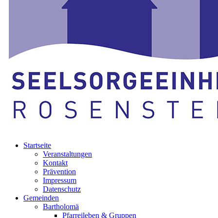
Startseite
Veranstaltungen
Kontakt
Prävention
Impressum
Datenschutz
Gemeinden
Bartholomä
Pfarreileben & Gruppen