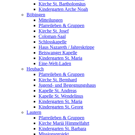
Kirche St. Bartholomäus
Kindergarten Arche Noah
Böbingen
Mitteilungen
Pfarreileben & Gruppen
Kirche St. Josef
Coloman-Saal
Schlosskapelle
Haus Nazareth / Jahreskrippe
Beiswanger Kapelle
Kindergarten St. Maria
Eine-Welt-Laden
Heubach
Pfarreileben & Gruppen
Kirche St. Bernhard
Jugend- und Begegnungshaus
Kapelle St. Andreas
Kapelle St. Wendelinus
Kindergarten St. Maria
Kindergarten St. Georg
Lautern
Pfarreileben & Gruppen
Kirche Mariä Himmelfahrt
Kindergarten St. Barbara
Missionsprojekt